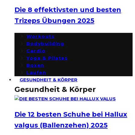
Die 8 effektivsten und besten
Trizeps Übungen 2025
Workouts
Bodybuilding
Cardio
Yoga & Pilates
Boxen
Laufen
GESUNDHEIT & KÖRPER
Gesundheit & Körper
Die 12 besten Schuhe bei Hallux
valgus (Ballenzehen) 2025