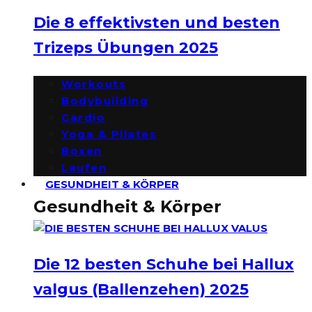
Die 8 effektivsten und besten
Trizeps Übungen 2025
Workouts
Bodybuilding
Cardio
Yoga & Pilates
Boxen
Laufen
GESUNDHEIT & KÖRPER
Gesundheit & Körper
Die 12 besten Schuhe bei Hallux
valgus (Ballenzehen) 2025