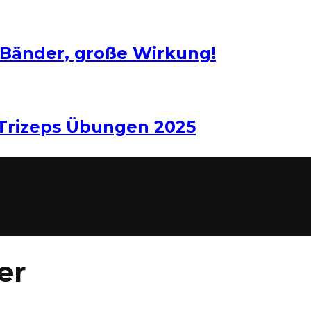
 Bänder, große Wirkung!
 Trizeps Übungen 2025
er