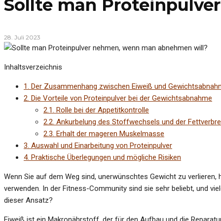
Sollte man Proteinpulv
28. Juli 2023
Inhaltsverzeichnis
1.
Der Zusammenhang zwischen Eiweiß und Gewichtsabnah
2.
Die Vorteile von Proteinpulver bei der Gewichtsabnahme
2.1.
Rolle bei der Appetitkontrolle
2.2.
Ankurbelung des Stoffwechsels und der Fettverbr
2.3.
Erhalt der mageren Muskelmasse
3.
Auswahl und Einarbeitung von Proteinpulver
4.
Praktische Überlegungen und mögliche Risiken
Wenn Sie auf dem Weg sind, unerwünschtes Gewicht zu verlieren, 
verwenden. In der Fitness-Community sind sie sehr beliebt, und v
dieser Ansatz?
Eiweiß ist ein Makronährstoff, der für den Aufbau und die Repara