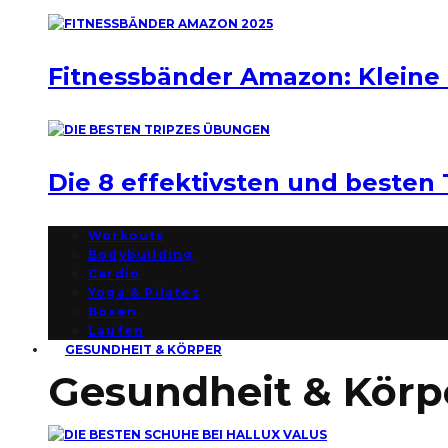
Fitnessbänder Amazon: Kleine
Die 8 effektivsten und besten
Workouts
Bodybuilding
Cardio
Yoga & Pilates
Boxen
Laufen
GESUNDHEIT & KÖRPER
Gesundheit & Körp