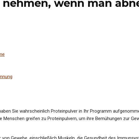
er nehmen, wenn man abn
me
ennung
haben Sie wahrscheinlich Proteinpulver in Ihr Programm aufgenomm
iele Menschen greifen zu Proteinpulvern, um ihre Bemühungen zur Ge
tur von Gewebe, einschließlich Muskeln, die Gesundheit des Immunsy