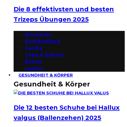
Die 8 effektivsten und besten
Trizeps Übungen 2025
Workouts
Bodybuilding
Cardio
Yoga & Pilates
Boxen
Laufen
GESUNDHEIT & KÖRPER
Gesundheit & Körper
Die 12 besten Schuhe bei Hallux
valgus (Ballenzehen) 2025