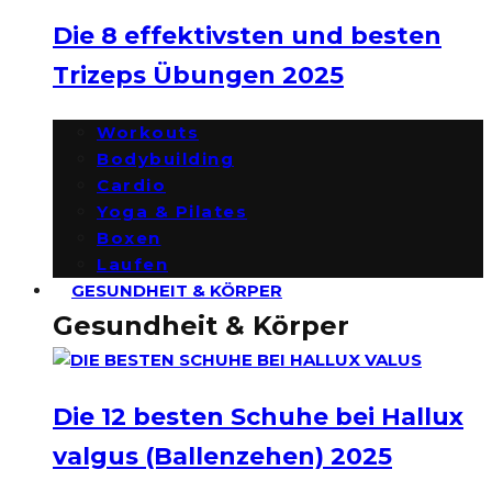
Die 8 effektivsten und besten
Trizeps Übungen 2025
Workouts
Bodybuilding
Cardio
Yoga & Pilates
Boxen
Laufen
GESUNDHEIT & KÖRPER
Gesundheit & Körper
Die 12 besten Schuhe bei Hallux
valgus (Ballenzehen) 2025