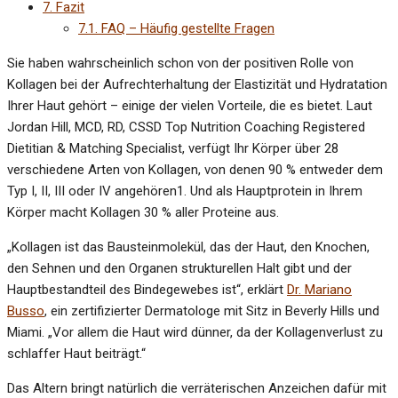
7.
Fazit
7.1.
FAQ – Häufig gestellte Fragen
Sie haben wahrscheinlich schon von der positiven Rolle von
Kollagen bei der Aufrechterhaltung der Elastizität und Hydratation
Ihrer Haut gehört – einige der vielen Vorteile, die es bietet. Laut
Jordan Hill, MCD, RD, CSSD Top Nutrition Coaching Registered
Dietitian & Matching Specialist, verfügt Ihr Körper über 28
verschiedene Arten von Kollagen, von denen 90 % entweder dem
Typ I, II, III oder IV angehören1. Und als Hauptprotein in Ihrem
Körper macht Kollagen 30 % aller Proteine aus.
„Kollagen ist das Bausteinmolekül, das der Haut, den Knochen,
den Sehnen und den Organen strukturellen Halt gibt und der
Hauptbestandteil des Bindegewebes ist“, erklärt
Dr. Mariano
Busso
, ein zertifizierter Dermatologe mit Sitz in Beverly Hills und
Miami. „Vor allem die Haut wird dünner, da der Kollagenverlust zu
schlaffer Haut beiträgt.“
Das Altern bringt natürlich die verräterischen Anzeichen dafür mit