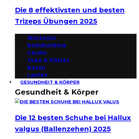
Die 8 effektivsten und besten
Trizeps Übungen 2025
Workouts
Bodybuilding
Cardio
Yoga & Pilates
Boxen
Laufen
GESUNDHEIT & KÖRPER
Gesundheit & Körper
Die 12 besten Schuhe bei Hallux
valgus (Ballenzehen) 2025