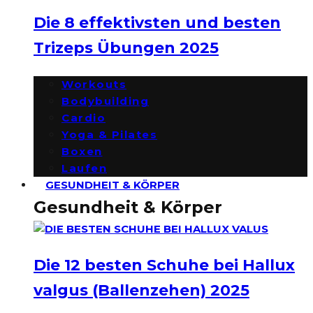
Die 8 effektivsten und besten
Trizeps Übungen 2025
Workouts
Bodybuilding
Cardio
Yoga & Pilates
Boxen
Laufen
GESUNDHEIT & KÖRPER
Gesundheit & Körper
Die 12 besten Schuhe bei Hallux
valgus (Ballenzehen) 2025