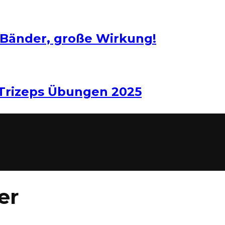
 Bänder, große Wirkung!
 Trizeps Übungen 2025
er