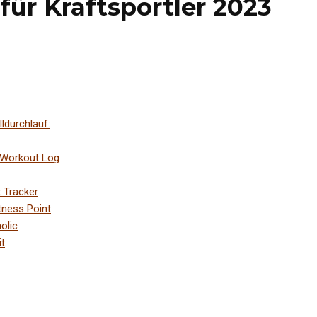
für Kraftsportler 2023
ldurchlauf:
 Workout Log
 Tracker
tness Point
olic
t