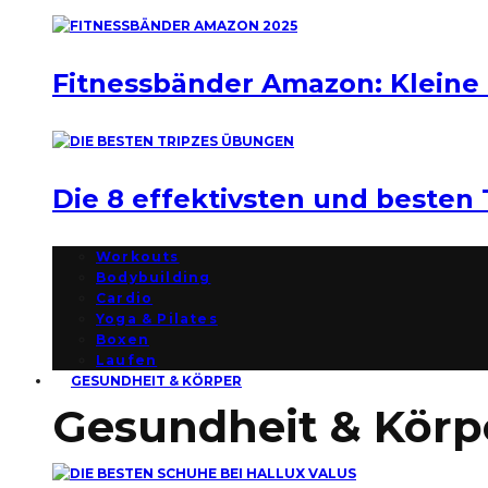
Fitnessbänder Amazon: Kleine
Die 8 effektivsten und besten
Workouts
Bodybuilding
Cardio
Yoga & Pilates
Boxen
Laufen
GESUNDHEIT & KÖRPER
Gesundheit & Körp