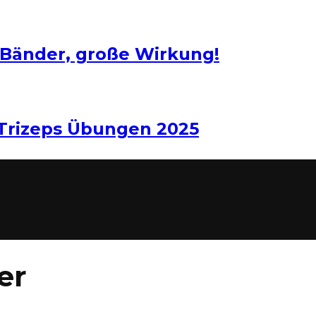
 Bänder, große Wirkung!
 Trizeps Übungen 2025
er