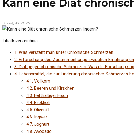
Kann eine Diät chronisc
17. August 2023
Inhaltsverzeichnis
1.
Was versteht man unter Chronische Schmerzen
2.
Erforschung des Zusammenhangs zwischen Ernährung un
3.
Diät gegen chronische Schmerzen: Was die Forschung sag
4.
Lebensmittel, die zur Linderung chronischer Schmerzen be
4.1.
Vollkorn
4.2.
Beeren und Kirschen
4.3.
Fetthaltiger Fisch
4.4.
Brokkoli
4.5.
Olivenöl
4.6.
Ingwer
4.7.
Joghurt
4.8.
Avocado