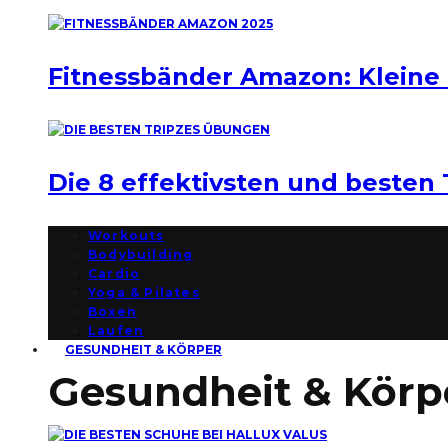
Fitnessbänder Amazon: Kleine
Die 8 effektivsten und besten
Workouts
Bodybuilding
Cardio
Yoga & Pilates
Boxen
Laufen
GESUNDHEIT & KÖRPER
Gesundheit & Körp