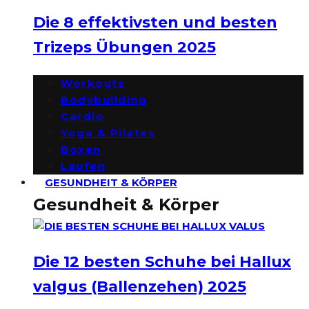
Die 8 effektivsten und besten
Trizeps Übungen 2025
Workouts
Bodybuilding
Cardio
Yoga & Pilates
Boxen
Laufen
GESUNDHEIT & KÖRPER
Gesundheit & Körper
Die 12 besten Schuhe bei Hallux
valgus (Ballenzehen) 2025