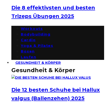
Die 8 effektivsten und besten
Trizeps Übungen 2025
Workouts
Bodybuilding
Cardio
Yoga & Pilates
Boxen
Laufen
GESUNDHEIT & KÖRPER
Gesundheit & Körper
Die 12 besten Schuhe bei Hallux
valgus (Ballenzehen) 2025