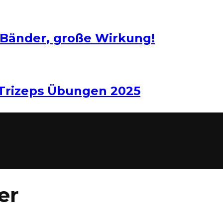
 Bänder, große Wirkung!
 Trizeps Übungen 2025
er