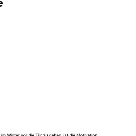
e
 Winter vor die Tür zu gehen, ist die Motivation,