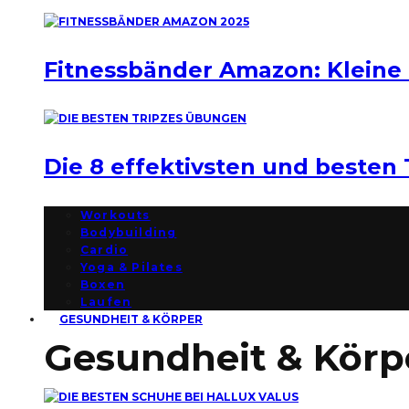
Fitnessbänder Amazon: Kleine
Die 8 effektivsten und besten
Workouts
Bodybuilding
Cardio
Yoga & Pilates
Boxen
Laufen
GESUNDHEIT & KÖRPER
Gesundheit & Körp