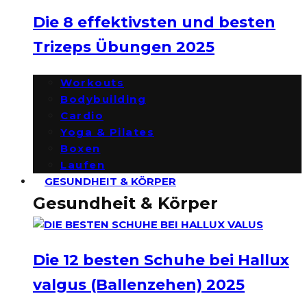
Die 8 effektivsten und besten
Trizeps Übungen 2025
Workouts
Bodybuilding
Cardio
Yoga & Pilates
Boxen
Laufen
GESUNDHEIT & KÖRPER
Gesundheit & Körper
Die 12 besten Schuhe bei Hallux
valgus (Ballenzehen) 2025