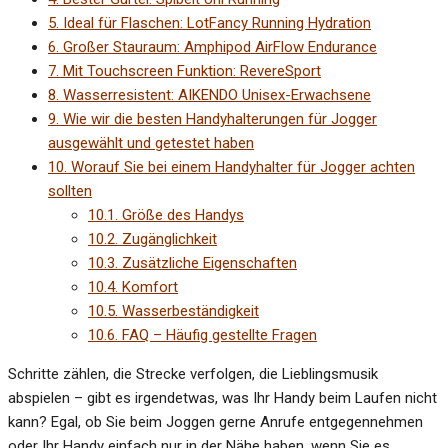
5.
Ideal für Flaschen: LotFancy Running Hydration
6.
Großer Stauraum: Amphipod AirFlow Endurance
7.
Mit Touchscreen Funktion: RevereSport
8.
Wasserresistent: AIKENDO Unisex-Erwachsene
9.
Wie wir die besten Handyhalterungen für Jogger
ausgewählt und getestet haben
10.
Worauf Sie bei einem Handyhalter für Jogger achten
sollten
10.1.
Größe des Handys
10.2.
Zugänglichkeit
10.3.
Zusätzliche Eigenschaften
10.4.
Komfort
10.5.
Wasserbeständigkeit
10.6.
FAQ – Häufig gestellte Fragen
Schritte zählen, die Strecke verfolgen, die Lieblingsmusik
abspielen – gibt es irgendetwas, was Ihr Handy beim Laufen nicht
kann? Egal, ob Sie beim Joggen gerne Anrufe entgegennehmen
oder Ihr Handy einfach nur in der Nähe haben, wenn Sie es