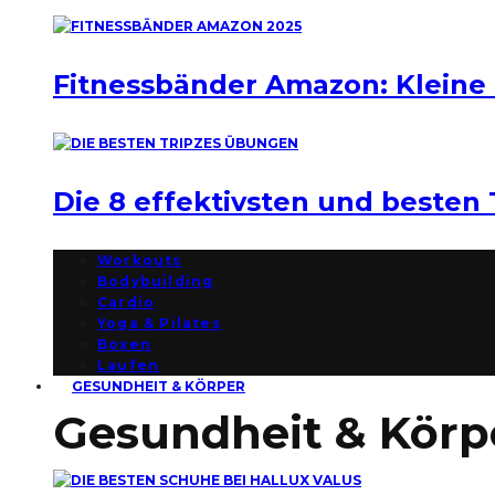
Fitnessbänder Amazon: Kleine
Die 8 effektivsten und besten
Workouts
Bodybuilding
Cardio
Yoga & Pilates
Boxen
Laufen
GESUNDHEIT & KÖRPER
Gesundheit & Körp