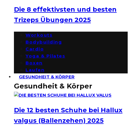
Die 8 effektivsten und besten
Trizeps Übungen 2025
Workouts
Bodybuilding
Cardio
Yoga & Pilates
Boxen
Laufen
GESUNDHEIT & KÖRPER
Gesundheit & Körper
Die 12 besten Schuhe bei Hallux
valgus (Ballenzehen) 2025