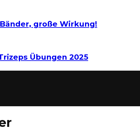
 Bänder, große Wirkung!
 Trizeps Übungen 2025
er