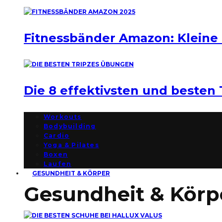
Fitnessbänder Amazon: Kleine
Die 8 effektivsten und besten
Workouts
Bodybuilding
Cardio
Yoga & Pilates
Boxen
Laufen
GESUNDHEIT & KÖRPER
Gesundheit & Körp