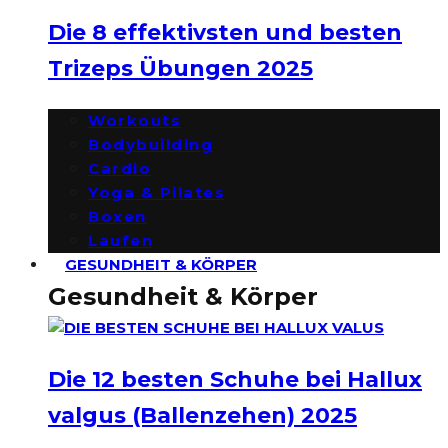
Die 8 effektivsten und besten
Trizeps Übungen 2025
Workouts
Bodybuilding
Cardio
Yoga & Pilates
Boxen
Laufen
GESUNDHEIT & KÖRPER
Gesundheit & Körper
Die 12 besten Schuhe bei Hallux
valgus (Ballenzehen) 2025