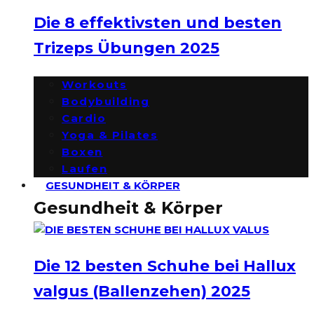
Die 8 effektivsten und besten
Trizeps Übungen 2025
Workouts
Bodybuilding
Cardio
Yoga & Pilates
Boxen
Laufen
GESUNDHEIT & KÖRPER
Gesundheit & Körper
Die 12 besten Schuhe bei Hallux
valgus (Ballenzehen) 2025